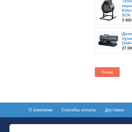
Тепл
кера
Kitto
3CN
5 000
Дизе
пушк
DAH
27 00
Назад
О компании
Способы оплаты
Доставка
Мы в соц. сетях: