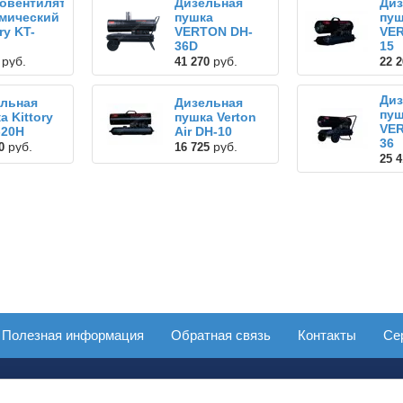
овентилятор
Дизельная
Диз
мический
пушка
пуш
ry KT-
VERTON DH-
VE
36D
15
руб.
руб.
41 270
22 2
Диз
льная
Дизельная
пуш
а Kittory
пушка Verton
VE
-20H
Air DH-10
36
руб.
руб.
0
16 725
25 4
Полезная информация
Обратная связь
Контакты
Се
+7(4212)63-41-08
+7962