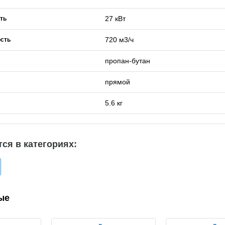
27 кВт
ть
720 м3/ч
сть
пропан-бутан
прямой
5.6 кг
ся в категориях:
ые