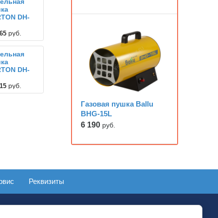
ельная
ка
RTON DH-
руб.
65
ельная
ка
RTON DH-
руб.
15
Газовая пушка Ballu
BHG-15L
6 190
руб.
рвис
Реквизиты
Megagroup.ru
-503-41-08