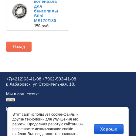
коленвала
для
бензопилы
Stihl
MS170/180
руб.
150
Назад
+7(4212)63-41-08
+7962-503-41-08
г. Хабаровск, ул.Строительная, 18.
Мы в соц. сетях:
Megagroup.ru
Этот сайт использует cookie-файлы и
другие технологии для улучшения его
работы. Продолжая работу с сайтом, Вы
Хорошо
разрешаете использование cookie-
файлов. Вы всегда можете отключить