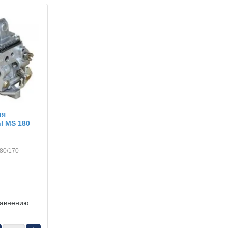
ля
l MS 180
180/170
равнению